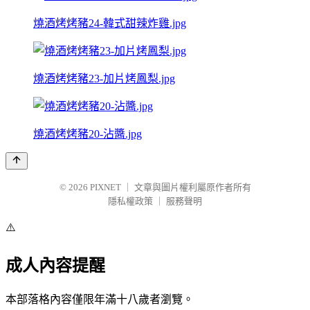
燒酒烤烤豬24-韓式甜辣炸雞.jpg
燒酒烤烤豬23-加片烤鳳梨.jpg
燒酒烤烤豬20-沾醬.jpg
© 2026
PIXNET
｜
文章與圖片權利屬原作者所有
隱私權政策
｜
服務聲明
⚠️
成人內容提醒
本部落格內容僅限年滿十八歲者瀏覽。