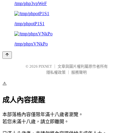
/tmp/php3vpWeF
/tmp/phpotP1S1
/tmp/phpxVNkPo
© 2026
PIXNET
｜
文章與圖片權利屬原作者所有
隱私權政策
｜
服務聲明
⚠️
成人內容提醒
本部落格內容僅限年滿十八歲者瀏覽。
若您未滿十八歲，請立即離開。