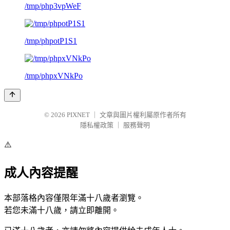
/tmp/php3vpWeF
/tmp/phpotP1S1
/tmp/phpxVNkPo
© 2026
PIXNET
｜
文章與圖片權利屬原作者所有
隱私權政策
｜
服務聲明
⚠️
成人內容提醒
本部落格內容僅限年滿十八歲者瀏覽。
若您未滿十八歲，請立即離開。