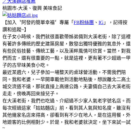
／大溪麵店推薦
桃園市-大溪、復興
美味食記
【加入〝阿發的簡單幸福〞專屬「
FB
粉絲團
、
IG
」，記得按
讚和追蹤~】
在子女小時候，我們就很喜歡帶姊弟倆到大溪老街，除了這裡
有著許多傳統的歷史建築房屋，散發出獨特優雅的氣息外，還
有些民俗技藝、傳統工藝，以及溪畔風情可欣賞。當然，對我
們而言，還有很重要的一點，就是這裡，更有著不少超過一甲
子的古早味美食小吃。
最近某週六，兒子參加一場整天的桌球營活動，不需我們陪
同。我和老婆，一早開車載他到活動地點後，想說離北二高土
城交流道不遠，那就直接上高速公路，夫妻倆自己去大溪老街
走走，傍晚再回來接兒子。
在大溪老街，我們也吃過、介紹過不少家人氣老字號名店。而
每次經過這家「姑姑麵店」前，看到其人氣與知名度，雖沒有
其他幾家名店來得高，卻看到有不少在地人，是在這用餐，外
地遊客的比例相對少。於是，我和老婆就決定，坐下來試一試
~