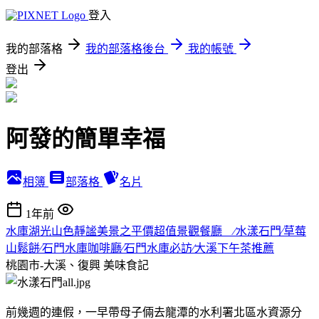
登入
我的部落格
我的部落格後台
我的帳號
登出
阿發的簡單幸福
相簿
部落格
名片
1年前
水庫湖光山色靜謐美景之平價超值景觀餐廳 ∕水漾石門∕草莓
山鬆餅∕石門水庫咖啡廳∕石門水庫必訪∕大溪下午茶推薦
桃園市-大溪、復興
美味食記
前幾週的連假，一早帶母子倆去龍潭的水利署北區水資源分