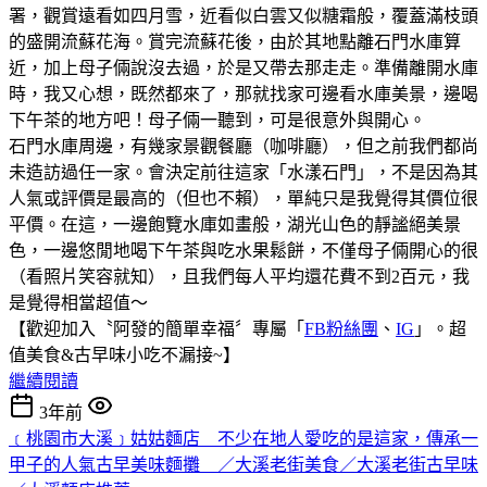
署，觀賞遠看如四月雪，近看似白雲又似糖霜般，覆蓋滿枝頭
的盛開流蘇花海。賞完流蘇花後，由於其地點離石門水庫算
近，加上母子倆說沒去過，於是又帶去那走走。準備離開水庫
時，我又心想，既然都來了，那就找家可邊看水庫美景，邊喝
下午茶的地方吧！母子倆一聽到，可是很意外與開心。
石門水庫周邊，有幾家景觀餐廳（咖啡廳），但之前我們都尚
未造訪過任一家。會決定前往這家「水漾石門」，不是因為其
人氣或評價是最高的（但也不賴），單純只是我覺得其價位很
平價。在這，一邊飽覽水庫如畫般，湖光山色的靜謐絕美景
色，一邊悠閒地喝下午茶與吃水果鬆餅，不僅母子倆開心的很
（看照片笑容就知），且我們每人平均還花費不到2百元，我
是覺得相當超值～
【歡迎加入〝阿發的簡單幸福〞專屬「
FB
粉絲團
、
IG
」。超
值美食&古早味小吃不漏接~】
繼續閱讀
3年前
﹝桃園市大溪﹞姑姑麵店 不少在地人愛吃的是這家，傳承一
甲子的人氣古早美味麵攤 ／大溪老街美食／大溪老街古早味